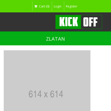
Cart (0)
Login
Register
ZLATAN