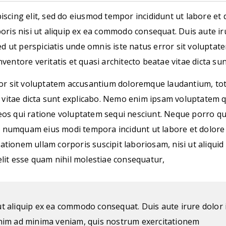
iscing elit, sed do eiusmod tempor incididunt ut labore et
oris nisi ut aliquip ex ea commodo consequat. Duis aute iru
”Sed ut perspiciatis unde omnis iste natus error sit volup
ventore veritatis et quasi architecto beatae vitae dicta sun
rror sit voluptatem accusantium doloremque laudantium, to
e vitae dicta sunt explicabo. Nemo enim ipsam voluptatem q
eos qui ratione voluptatem sequi nesciunt. Neque porro qu
 non numquam eius modi tempora incidunt ut labore et dolo
ationem ullam corporis suscipit laboriosam, nisi ut aliqu
elit esse quam nihil molestiae consequatur,
ut aliquip ex ea commodo consequat. Duis aute irure dolor i
 enim ad minima veniam, quis nostrum exercitationem