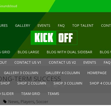
 Soundcloud
URES
GALLERY
EVENTS
FAQ
TOP TALENT
CONT
 GRID
BLOG LARGE
BLOG WITH DUAL SIDEBAR
BLOG 
OUT
CONTACT US V1
CONTACT US V2
EVENTS
FAQ
GALLERY 3 COLUMN
GALLERY 4 COLUMN
HOMEPAGE
LONG-TERM SUCCESS
SHOP
SHOP 2 COLUMN
SHOP 3 COLUMN
SHOP 4 CO
 SLIDER
TEAM GRID
TEAMS
News
,
Players
,
Soccer