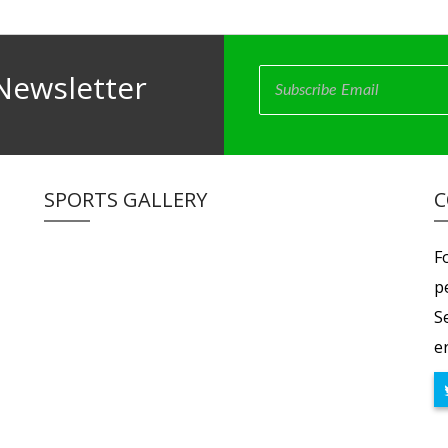
Newsletter
SPORTS GALLERY
C
F
p
S
er