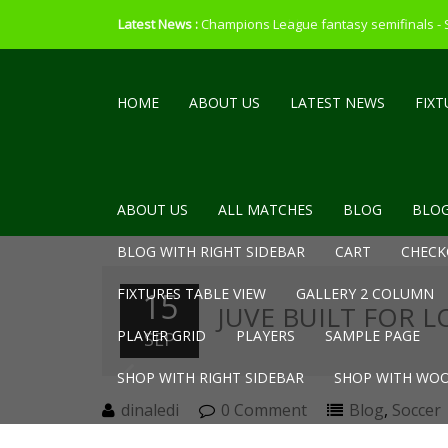
Latest News :
Champions League fantasy semifinals -
HOME
ABOUT US
LATEST NEWS
FIXT
ABOUT US
ALL MATCHES
BLOG
BLOG
BLOG WITH RIGHT SIDEBAR
CART
CHECK
FIXTURES TABLE VIEW
GALLERY 2 COLUMN
15
JUVE BUILT FOR 
PLAYER GRID
PLAYERS
SAMPLE PAGE
SEP
SHOP WITH RIGHT SIDEBAR
SHOP WITH WOO
dinaledi
0 Comment
Blog
,
Soccer