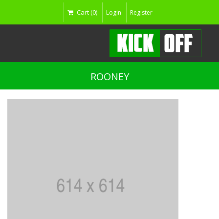
Cart (0)
Login
Register
ROONEY