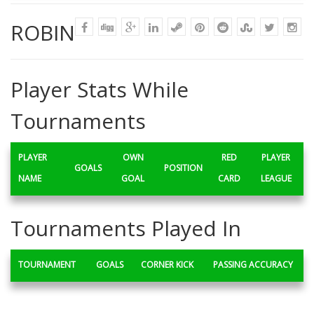
ROBIN
Player Stats While
Tournaments
PLAYER
OWN
RED
PLAYER
GOALS
POSITION
NAME
GOAL
CARD
LEAGUE
Tournaments Played In
TOURNAMENT
GOALS
CORNER KICK
PASSING ACCURACY