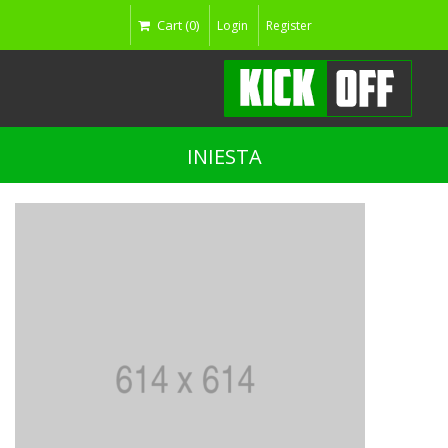
Cart (0)
Login
Register
INIESTA