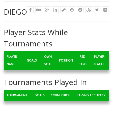
DIEGO
Player Stats While
Tournaments
PLAYER
OWN
RED
PLAYER
GOALS
POSITION
NAME
GOAL
CARD
LEAGUE
Tournaments Played In
TOURNAMENT
GOALS
CORNER KICK
PASSING ACCURACY